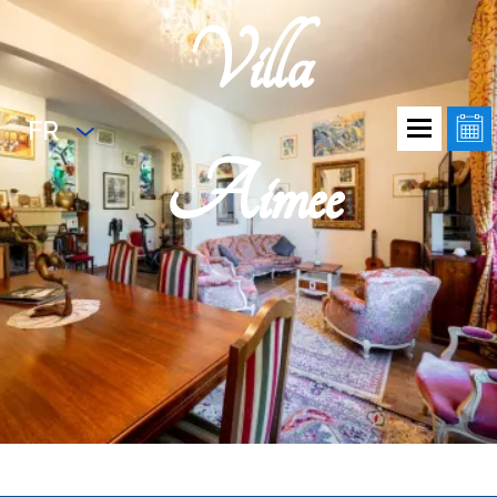
Villa
FR
Aimee