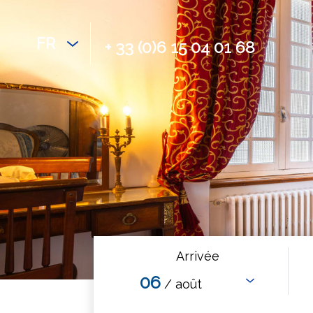
FR
+ 33 (0)6 15 04 01 68
Arrivée
06
/ août