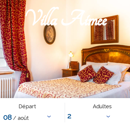
Villa Aimee
Départ
Adultes
08
/ août