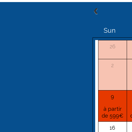
Sun
26
2
9
à partir
de 599€
16