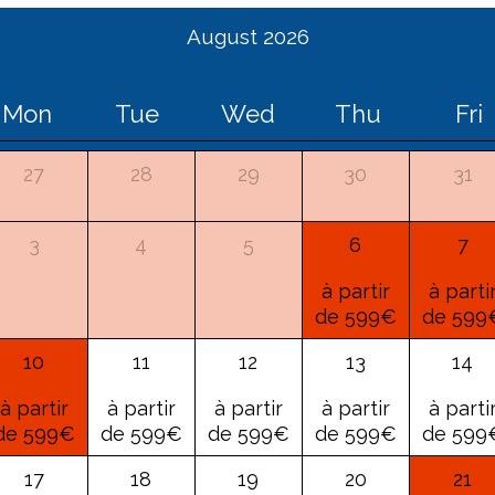
August 2026
Mon
Tue
Wed
Thu
Fri
27
28
29
30
31
3
4
5
6
7
à partir
à parti
de 599€
de 599
10
11
12
13
14
à partir
à partir
à partir
à partir
à parti
de 599€
de 599€
de 599€
de 599€
de 599
17
18
19
20
21