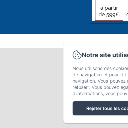
à partir
de 599€
23
à partir
de 599€
Notre site utili
30
8 montée
Nous utilisons des cookie
à partir
de navigation et pour dif
de 599€
navigation. Vous pouvez 
refuser". Vous pouvez éga
A
d'informations, vous pouv
Rejeter tous les co