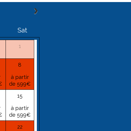
Sat
1
8
r
à partir
€
de 599€
15
r
à partir
€
de 599€
22