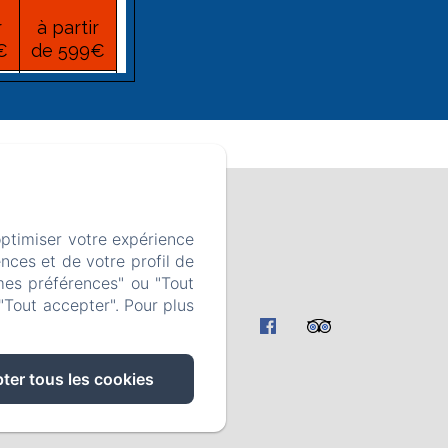
r
à partir
€
de 599€
29
r
à partir
€
de 599€
5
 01 68
optimiser votre expérience
r
à partir
nces et de votre profil de
€
de 599€
mes préférences" ou "Tout
"Tout accepter". Pour plus
re
ter tous les cookies