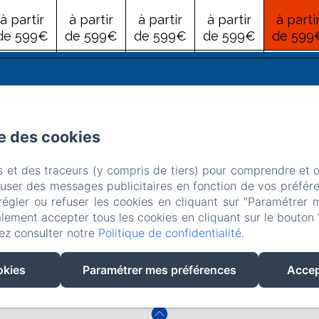
à partir
à partir
à partir
à partir
à parti
de 599€
de 599€
de 599€
de 599€
de 599
24
25
26
27
28
à partir
à partir
à partir
à partir
à parti
de 599€
de 599€
de 599€
de 599€
de 599
se des cookies
31
1
2
3
4
 des Aulagniers, Vals les Bains
Téléphone: + 33 (0)6 15 04
s et des traceurs (y compris de tiers) pour comprendre et 
à partir
à partir
à partir
à partir
à parti
fuser des messages publicitaires en fonction de vos préfére
de 599€
de 599€
de 599€
de 599€
de 599
villa.aimee@hotmail.com
régler ou refuser les cookies en cliquant sur "Paramétrer 
lement accepter tous les cookies en cliquant sur le bouton 
ccueil
Chambres & Appartements
Les séjours bien-êt
ez consulter notre
Politique de confidentialité
.
Loisirs et activités
Événements
Contact
okies
Paramétrer mes préférences
Accep
EN
FR